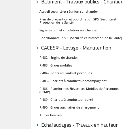
Bâtiment - Travaux publics - Chantier
Accueil sécurité et réunion sur chantier
Plan de prévention et coordination SPS (Sécurité et
Protection de la Santé)
Signalisation et circulation sur chantier
Coordonnateur SPS (Sécurité et Protection de la Santé)
CACES® - Levage - Manutention
R.482 - Engins de chantier
R.483 - Grues mobiles
R.484 - Ponts roulants et portiques
R.485 - Chariots à conducteur accompagnant
R.486 - Plateformes Elévatrices Mobiles de Personnes
(PEMP)
R.489 - Chariots à conducteur porté
R.490 - Grues auxiliaires de chargement
Autres besoins
Echafaudages - Travaux en hauteur