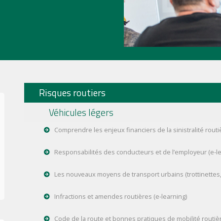
Risques routiers
Véhicules légers
Comprendre les enjeux financiers de la sinistralité routi
Responsabilités des conducteurs et de l’employeur (e-le
Les nouveaux moyens de transport urbains (trottinettes, v
Infractions et amendes routières (e-learning)
Code de la route et bonnes pratiques de mobilité routièr