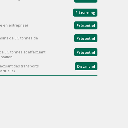
E-Learning
ue en entreprise)
Présentiel
moins de 3,5 tonnes de
Présentiel
e 3,5 tonnes et effectuant
Présentiel
entation
fectuant des transports
Distanciel
irtuelle)