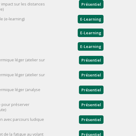
 impact sur les distances
Présentiel
re)
e (e-learning)
E-Learning
E-Learning
E-Learning
rmique léger (atelier sur
Présentiel
rmique léger (atelier sur
Présentiel
ermique léger (analyse
Présentiel
e pour préserver
Présentiel
ute)
ion avec parcours ludique
Présentiel
 de la fatigue au volant
Présentiel