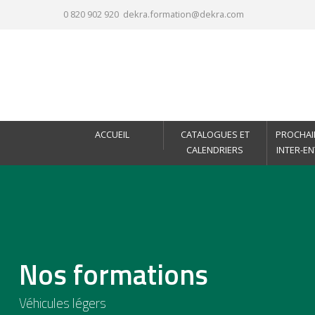
0 820 902 920
dekra.formation@dekra.com
ACCUEIL
CATALOGUES ET
PROCHAI
CALENDRIERS
INTER-E
Nos formations
Véhicules légers