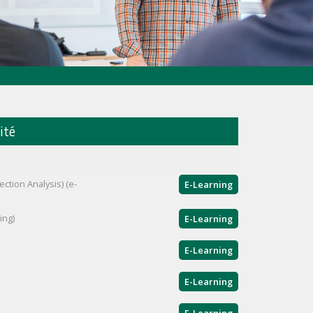
ité
ction Analysis) (e-
E-Learning
ing)
E-Learning
E-Learning
E-Learning
E-Learning