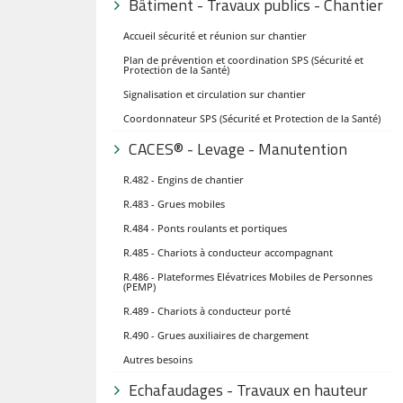
Bâtiment - Travaux publics - Chantier
Accueil sécurité et réunion sur chantier
Plan de prévention et coordination SPS (Sécurité et
Protection de la Santé)
Signalisation et circulation sur chantier
Coordonnateur SPS (Sécurité et Protection de la Santé)
CACES® - Levage - Manutention
R.482 - Engins de chantier
R.483 - Grues mobiles
R.484 - Ponts roulants et portiques
R.485 - Chariots à conducteur accompagnant
R.486 - Plateformes Elévatrices Mobiles de Personnes
(PEMP)
R.489 - Chariots à conducteur porté
R.490 - Grues auxiliaires de chargement
Autres besoins
Echafaudages - Travaux en hauteur