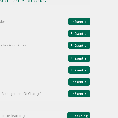
sécurité des procédés
nder
Présentiel
Présentiel
e la sécurité des
Présentiel
Présentiel
Présentiel
Présentiel
 - Management Of Change)
Présentiel
tion) (e-learning)
E-Learning