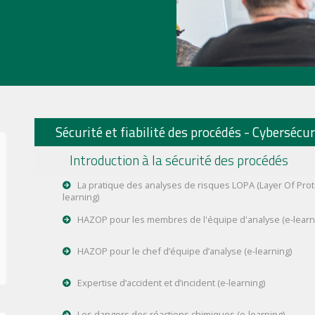
Sécurité et fiabilité des procédés - Cybersécur
Introduction à la sécurité des procédés
La pratique des analyses de risques LOPA (Layer Of Prote
learning)
HAZOP pour les membres de l'équipe d'analyse (e-learn
HAZOP pour le chef d’équipe d’analyse (e-learning)
Expertise d’accident et d’incident (e-learning)
Les dangers des réactions chimiques (e-learning)