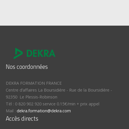
Nos coordonnées
DEKRA FORMATION FRANCE
Centre d’affaires La Boursidière
-
Rue de la Boursidière
-
92350
Le Plessis-Robinson
Tél :
0 820 902 920 service 0.15€/min + prix appel
Mail :
dekra.formation@dekra.com
Accès directs