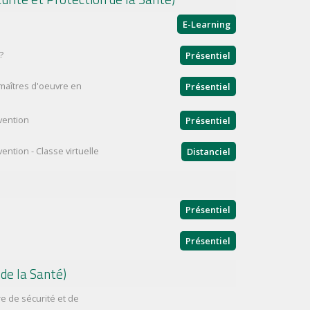
E-Learning
?
Présentiel
 maîtres d'oeuvre en
Présentiel
vention
Présentiel
ntion - Classe virtuelle
Distanciel
Présentiel
Présentiel
de la Santé)
e de sécurité et de