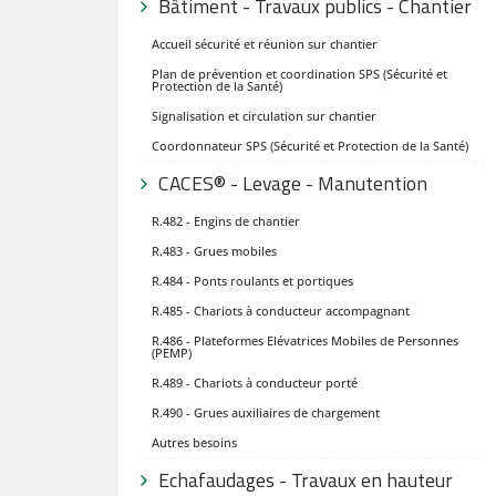
Bâtiment - Travaux publics - Chantier
Accueil sécurité et réunion sur chantier
Plan de prévention et coordination SPS (Sécurité et
Protection de la Santé)
Signalisation et circulation sur chantier
Coordonnateur SPS (Sécurité et Protection de la Santé)
CACES® - Levage - Manutention
R.482 - Engins de chantier
R.483 - Grues mobiles
R.484 - Ponts roulants et portiques
R.485 - Chariots à conducteur accompagnant
R.486 - Plateformes Elévatrices Mobiles de Personnes
(PEMP)
R.489 - Chariots à conducteur porté
R.490 - Grues auxiliaires de chargement
Autres besoins
Echafaudages - Travaux en hauteur