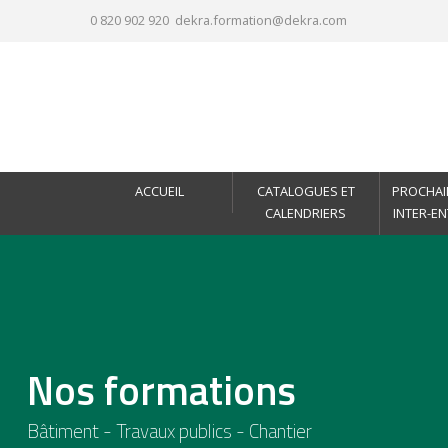
0 820 902 920
dekra.formation@dekra.com
ACCUEIL
CATALOGUES ET
PROCHAI
CALENDRIERS
INTER-E
Nos formations
Bâtiment - Travaux publics - Chantier