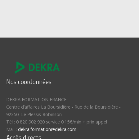
Nos coordonnées
DEKRA FORMATION FRANCE
Centre d’affaires La Boursidière
-
Rue de la Boursidière
-
92350
Le Plessis-Robinson
Tél :
0 820 902 920 service 0.15€/min + prix appel
Mail :
dekra.formation@dekra.com
Accès directs