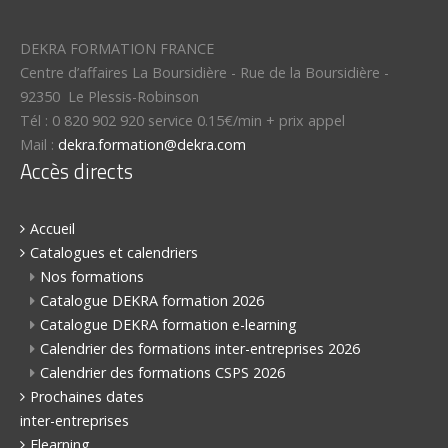
DEKRA FORMATION FRANCE
Centre d’affaires La Boursidière
-
Rue de la Boursidière
-
92350
Le Plessis-Robinson
Tél :
0 820 902 920 service 0.15€/min + prix appel
Mail :
dekra.formation@dekra.com
Accès directs
Accueil
Catalogues et calendriers
Nos formations
Catalogue DEKRA formation 2026
Catalogue DEKRA formation e-learning
Calendrier des formations inter-entreprises 2026
Calendrier des formations CSPS 2026
Prochaines dates
inter-entreprises
Elearning