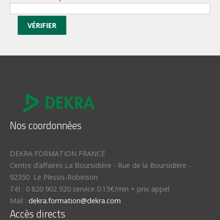
VÉRIFIER
Nos coordonnées
DEKRA FORMATION FRANCE
Centre d’affaires La Boursidière
-
Rue de la Boursidière
-
92350
Le Plessis-Robinson
Tél :
0 820 902 920 service 0.15€/min + prix appel
Mail :
dekra.formation@dekra.com
Accès directs