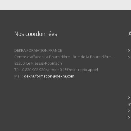
Nos coordonnées
A
DEKRA FORMATION FRANCE
Centre d’affaires La Boursidière
-
Rue de la Boursidière
-
92350
Le Plessis-Robinson
Tél :
0 820 902 920 service 0.15€/min + prix appel
Mail :
dekra.formation@dekra.com
i