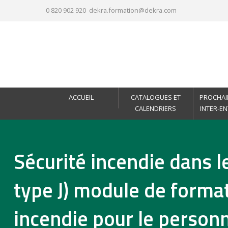
0 820 902 920
dekra.formation@dekra.com
ACCUEIL
CATALOGUES ET
PROCHAI
CALENDRIERS
INTER-E
Sécurité incendie dans 
type J) module de format
incendie pour le person