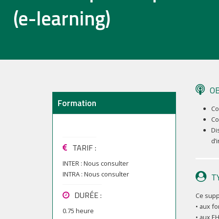
(e-learning)
OB
Formation
Co
Co
Di
d’
TARIF
:
INTER :
Nous consulter
INTRA :
Nous consulter
T
DURÉE :
Ce supp
• aux fo
0.75 heure
• aux E