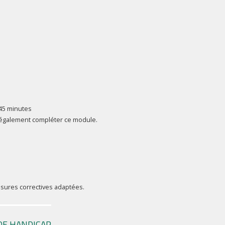
 45 minutes
 également compléter ce module.
mesures correctives adaptées.
DE HANDICAP