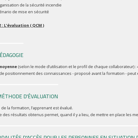
ganisation de la sécurité incendie
énario de mise en sécurité
2 : L’évaluation ( QCM )
ÉDAGOGIE
 moyenne
(selon le mode d’utilisation et le profil de chaque collaborateur) :
 de positionnement des connaissances - proposé avant la formation - peut
MÉTHODE D'ÉVALUATION
e de la formation, l’apprenant est évalué.
e des résultats obtenus permet, quand il y a lieu, de mettre en place les 
DALITÉS D'ACCÈS POUR LES PERSONNES EN SITUATION 