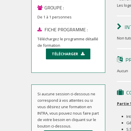
Les log
GROUPE :
De
1
à
1
personnes
IN
FICHE PROGRAMME :
Non tut
Téléchargez le programme détaillé
de formation
TÉLÉCHARGER
P
Aucun
C
Si aucune session ci-dessous ne
correspond à vos attentes ou si
Partie 
vous désirez une formation en
INTRA, vous pouvez nous faire part
In
de votre besoin en cliquant sur le
Gé
bouton ci-dessous.
S.