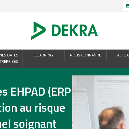
NES DATES
ELEARNING
NOUS CONNAÎTRE
ACTUA
NTREPRISES
les EHPAD (ERP
ion au risque
nel soignant