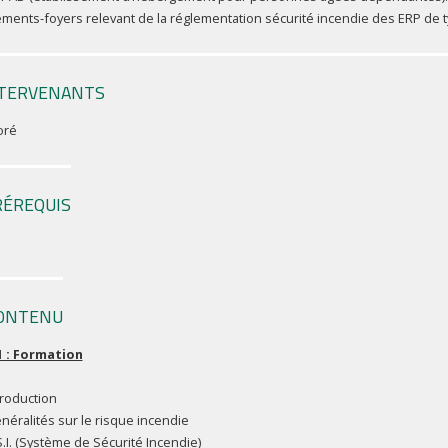
ements-foyers relevant de la réglementation sécurité incendie des ERP de t
TERVENANTS
oré
RÉREQUIS
ONTENU
1 : Formation
troduction
néralités sur le risque incendie
S.I. (Système de Sécurité Incendie)