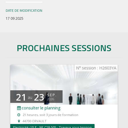
DATE DE MODIFICATION
17 09 2025
PROCHAINES SESSIONS
N° session : H2603YA
21
23
SEP.
au
2026
consulter le planning
21 heures, soit 3 jours de formation
44700 ORVAULT
Electricité / ELE - NF C18-505 - Travaux sous tension