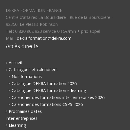
DEKRA FORMATION FRANCE
Centre d’affaires La Boursidière
-
Rue de la Boursidière
-
92350
Le Plessis-Robinson
Tél :
0 820 902 920 service 0.15€/min + prix appel
Mail :
dekra.formation@dekra.com
Accès directs
Accueil
Catalogues et calendriers
Nos formations
Catalogue DEKRA formation 2026
Catalogue DEKRA formation e-learning
Calendrier des formations inter-entreprises 2026
Calendrier des formations CSPS 2026
Prochaines dates
inter-entreprises
Elearning