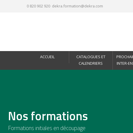
0 820 902 920
dekra.formation@dekra.com
ACCUEIL
CATALOGUES ET
PROCHAI
CALENDRIERS
INTER-E
Nos formations
Formations initiales en découpage