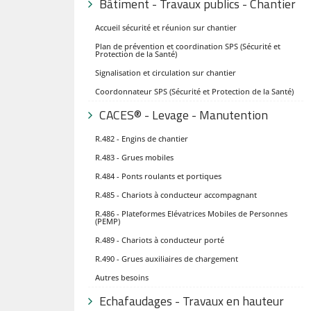
Bâtiment - Travaux publics - Chantier
Accueil sécurité et réunion sur chantier
Plan de prévention et coordination SPS (Sécurité et
Protection de la Santé)
Signalisation et circulation sur chantier
Coordonnateur SPS (Sécurité et Protection de la Santé)
CACES® - Levage - Manutention
R.482 - Engins de chantier
R.483 - Grues mobiles
R.484 - Ponts roulants et portiques
R.485 - Chariots à conducteur accompagnant
R.486 - Plateformes Elévatrices Mobiles de Personnes
(PEMP)
R.489 - Chariots à conducteur porté
R.490 - Grues auxiliaires de chargement
Autres besoins
Echafaudages - Travaux en hauteur