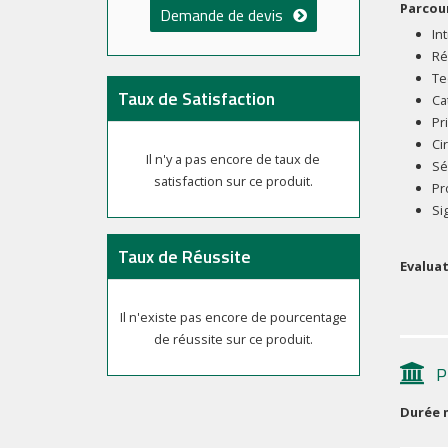
Parcour
Demande de devis
In
Ré
Te
Taux de Satisfaction
Ca
Pr
Ci
Il n'y a pas encore de taux de
Sé
satisfaction sur ce produit.
Pr
Si
Taux de Réussite
Evalua
Il n'existe pas encore de pourcentage
de réussite sur ce produit.
P
Durée 