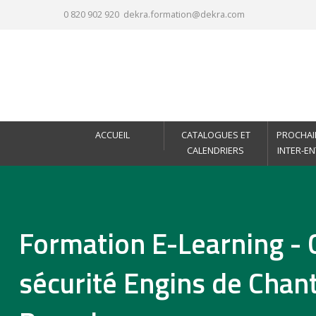
0 820 902 920
dekra.formation@dekra.com
ACCUEIL
CATALOGUES ET
PROCHAI
CALENDRIERS
INTER-E
Formation E-Learning - 
sécurité Engins de Chant