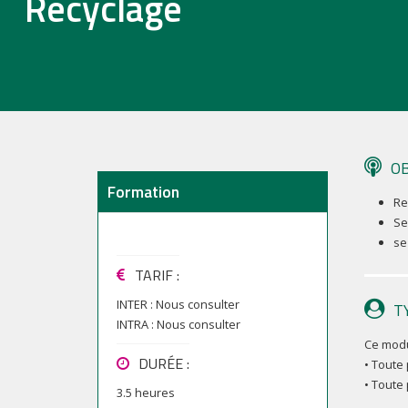
Recyclage
OB
Formation
Re
Se
se
TARIF
:
INTER :
Nous consulter
T
INTRA :
Nous consulter
Ce modu
DURÉE :
• Toute
• Toute
3.5 heures