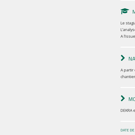
Le stagi
L’analys
A l’issu
NA
A partir
chantier
MO
DEKRA es
DATE DE