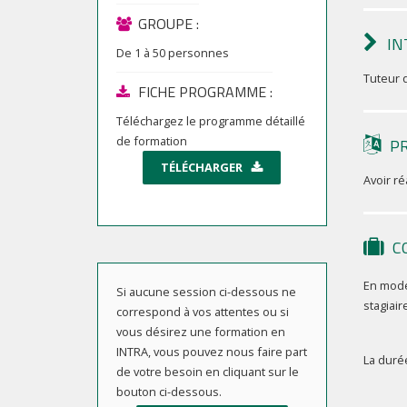
GROUPE :
IN
De
1
à
50
personnes
Tuteur 
FICHE PROGRAMME :
Téléchargez le programme détaillé
de formation
P
TÉLÉCHARGER
Avoir ré
C
En mode
Si aucune session ci-dessous ne
stagiair
correspond à vos attentes ou si
vous désirez une formation en
INTRA, vous pouvez nous faire part
La durée
de votre besoin en cliquant sur le
bouton ci-dessous.