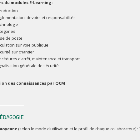
s du modules E-Learning :
troduction
glementation, devoirs et responsabilités
chnologie
tégories
ise de poste
rculation sur voie publique
curité sur chantier
océdures d’arrêt, maintenance et transport
gnalisation générale de sécurité
tion des connaissances par QCM
ÉDAGOGIE
moyenne
(selon le mode d’utilisation et le profil de chaque collaborateur) : 