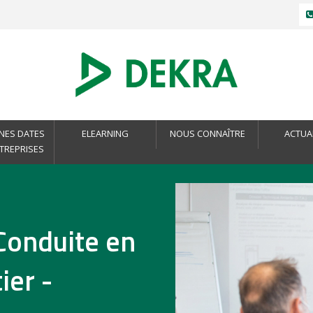
NES DATES
ELEARNING
NOUS CONNAÎTRE
ACTUA
NTREPRISES
Conduite en
ier -