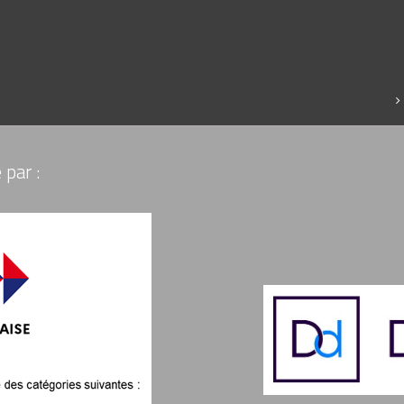
 par :