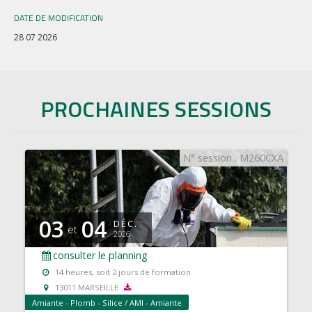
DATE DE MODIFICATION
28 07 2026
PROCHAINES SESSIONS
N° session : M260CXA
03
04
DÉC.
et
2026
consulter le planning
14 heures, soit 2 jours de formation
13011 MARSEILLE
Amiante - Plomb - Silice / AMI - Amiante