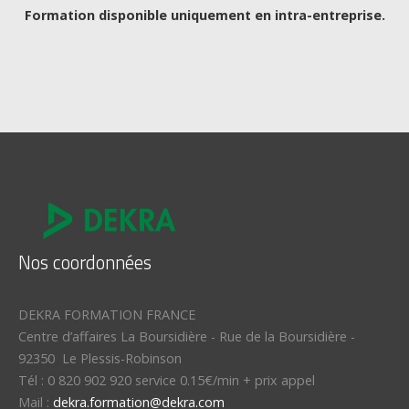
Formation disponible uniquement en intra-entreprise.
Nos coordonnées
DEKRA FORMATION FRANCE
Centre d’affaires La Boursidière
-
Rue de la Boursidière
-
92350
Le Plessis-Robinson
Tél :
0 820 902 920 service 0.15€/min + prix appel
Mail :
dekra.formation@dekra.com